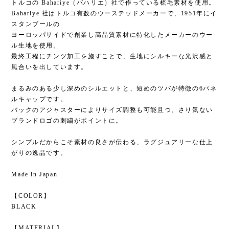
トルコの Bahariye（バハリエ）社で作っている梳毛素材を使用。
Bahariye 社はトルコ有数のウーステッドメーカーで、1951年にイ
スタンブールの
ヨーロッパサイドで創業し高品質素材に特化したメーカーのウー
ル生地を使用。
最終工程にチンツ加工を施すことで、生地にシルキーな光沢感と
風合いを出しています。
まるみのある少し深めのシルエットと、短めのツバが特徴の6パネ
ルキャップです。
バックのアジャスターによりサイズ調整も可能且つ、さり気ない
ブランドロゴの刺繍がポイントに。
シンプルだからこそ素材の良さが伝わる、ラグジュアリーな仕上
がりの逸品です。
Made in Japan
【COLOR】
BLACK
【MATERIAL】