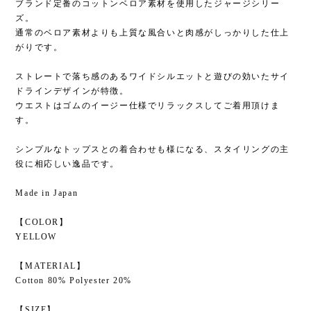
ブランド定番のコットンベロア素材を使用したジャージシリー
ズ。
通常のベロア素材よりも上質な風合いと肉感がしっかりした仕上
がりです。
ストレートで落ち感のあるワイドシルエットと遊びの効いたサイ
ドラインデザインが特徴。
ウエストはゴムのイージー仕様でリラックスしてご着用頂けま
す。
シンプルなトップスとの着合わせも様になる、スタイリングの主
役に相応しい逸品です。
Made in Japan
【COLOR】
YELLOW
【MATERIAL】
Cotton 80% Polyester 20%
【SIZE】