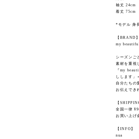
袖丈 24cm
着丈 75cm
*モデル 身長
【BRAND
my beau
シーズンご
素材を重視
『my bea
しします」
自分たちの
お伝えでき
【SHIPPI
全国一律 ¥9
お買い上げ金
【INFO】
nua