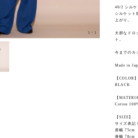
40/2 シ
シルケット
上がり。
2
/
2
大胆なドロ
ト。
今までのカ
Made in Ja
【COLOR
BLACK
【MATERI
Cotton 100
【SIZE】
サイズ表記 
肩幅 75cm
身幅 78cm