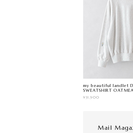
my beautiful landle
SWEATSHIRT OATME
¥31,900
Mail Maga