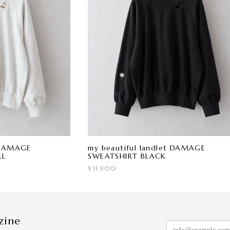
t DAMAGE
my beautiful landlet DAMAGE
AL
SWEATSHIRT BLACK
¥31,900
zine