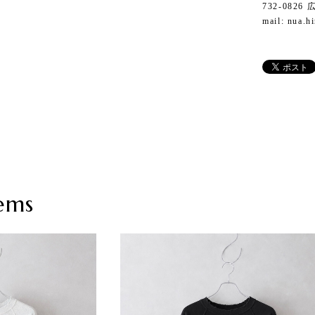
732-082
mail:
nua.h
ems