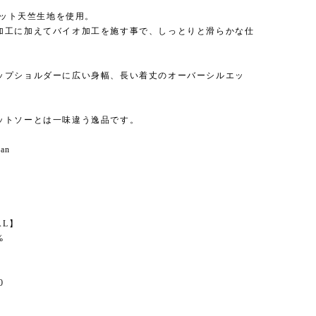
ルケット天竺生地を使用。
加工に加えてバイオ加工を施す事で、しっとりと滑らかな仕
ップショルダーに広い身幅、長い着丈のオーバーシルエッ
ットソーとは一味違う逸品です。
pan
】
AL】
%
0