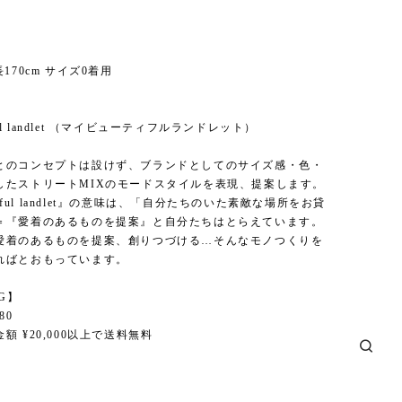
170cm サイズ0着用
】
tiful landlet （マイビューティフルランドレット）
とのコンセプトは設けず、ブランドとしてのサイズ感・色・
したストリートMIXのモードスタイルを表現、提案します。
utiful landlet』の意味は、「自分たちのいた素敵な場所をお貸
＝『愛着のあるものを提案』と自分たちはとらえています。
愛着のあるものを提案、創りつづける…そんなモノつくりを
ればとおもっています。
NG】
80
額 ¥20,000以上で送料無料