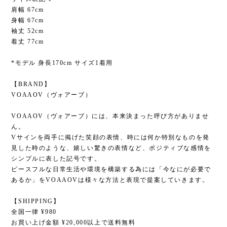
肩幅 67cm
身幅 67cm
袖丈 52cm
着丈 77cm
*モデル 身長170cm サイズ1着用
【BRAND】
VOAAOV（ヴォアーブ）
VOAAOV（ヴォアーブ）には、本来決まった呼び方がありませ
ん。
Vサインを両手に掲げた笑顔の表情、時には何か特別なものを発
見した時のような、嬉しい驚きの表情など、ポジティブな感情を
シンプルに表した記号です。
ピースフルな日常生活や環境を構築する為には「今なにが必要で
あるか」をVOAAOVは様々な方法と表現で提案していきます。
【SHIPPING】
全国一律 ¥980
お買い上げ金額 ¥20,000以上で送料無料