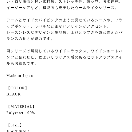
レトロな表情と軽い素材感、ストレッチ性、防シワ、吸水速乾、
イージーケアなど、機能面も充実したウールライクシリーズ。
アームとサイドのパイピングのように見せているシームや、フラ
ップポケット、ラペルなど細かいデザインがアクセント。
シーズンレスなデザインと生地感、上品とラフさを兼ね備えたバ
ランスの良さが魅力です。
同シリーズで展開しているワイドスラックス、ワイドショートパ
ンツと合わせた、程よいリラックス感のあるセットアップスタイ
ルもお薦めです。
Made in Japan
【COLOR】
BLACK
【MATERIAL】
Polyester 100%
【SIZE】
サイズ表記 1