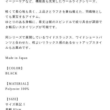
イージーケアなど、機能面も充実したウールライクシリーズ。
軽くて着心地も良く、上品さとラフさを兼ね備えた、羽織物とし
ても重宝するアイテム。
ゆとりのある身幅に、着丈は裾のスピンドルで絞り具合が調節で
き幅広いスタイリングが可能です。
同シリーズで展開しているワイドスラックス、ワイドショートパ
ンツと合わせた、程よいリラックス感のあるセットアップスタイ
ルもお薦めです。
Made in Japan
【COLOR】
BLACK
【MATERIAL】
Polyester 100%
【SIZE】
サイズ表記 1
肩幅 61cm