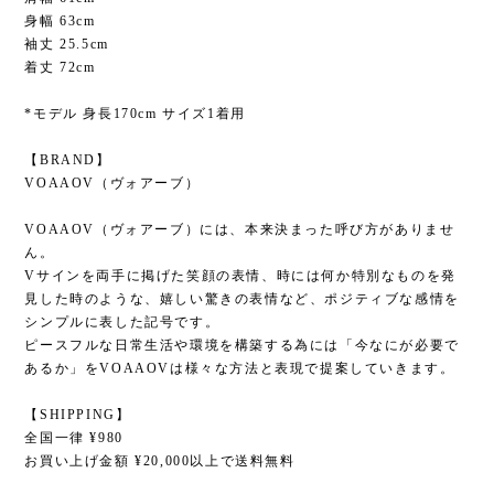
身幅 63cm
袖丈 25.5cm
着丈 72cm
*モデル 身長170cm サイズ1着用
【BRAND】
VOAAOV（ヴォアーブ）
VOAAOV（ヴォアーブ）には、本来決まった呼び方がありませ
ん。
Vサインを両手に掲げた笑顔の表情、時には何か特別なものを発
見した時のような、嬉しい驚きの表情など、ポジティブな感情を
シンプルに表した記号です。
ピースフルな日常生活や環境を構築する為には「今なにが必要で
あるか」をVOAAOVは様々な方法と表現で提案していきます。
【SHIPPING】
全国一律 ¥980
お買い上げ金額 ¥20,000以上で送料無料