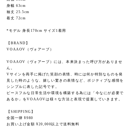
身幅 63cm
袖丈 25.5cm
着丈 72cm
*モデル 身長170cm サイズ1着用
【BRAND】
VOAAOV（ヴォアーブ）
VOAAOV（ヴォアーブ）には、本来決まった呼び方がありませ
ん。
Vサインを両手に掲げた笑顔の表情、時には何か特別なものを発
見した時のような、嬉しい驚きの表情など、ポジティブな感情を
シンプルに表した記号です。
ピースフルな日常生活や環境を構築する為には「今なにが必要で
あるか」をVOAAOVは様々な方法と表現で提案していきます。
【SHIPPING】
全国一律 ¥980
お買い上げ金額 ¥20,000以上で送料無料