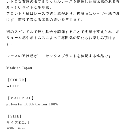
レトロな質感のダブルラッセルレースを使用した清涼感のある春
夏らしいライトな生地感。
フロントと袖はレースで透け感があり、後身頃はシャツ生地で透
けず、前後で異なる印象の違いを与えます。
裾のスピンドルで絞り具合を調節することで丈感を変えられ、ボ
リューム感やボトムスによって雰囲気の変化もお楽しみ頂けま
す。
レースの透け感がユニセックスブランドを体現する逸品です。
Made in Japan
【COLOR】
WHITE
【MATERIAL】
polyester 100% Cotton 100%
【SIZE】
サイズ表記 1
肩幅 59cm