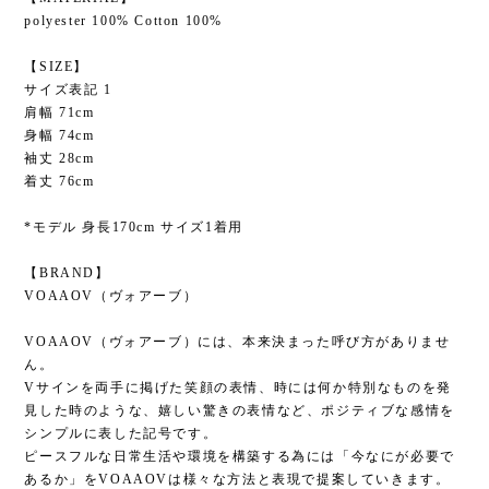
polyester 100% Cotton 100%
【SIZE】
サイズ表記 1
肩幅 71cm
身幅 74cm
袖丈 28cm
着丈 76cm
*モデル 身長170cm サイズ1着用
【BRAND】
VOAAOV（ヴォアーブ）
VOAAOV（ヴォアーブ）には、本来決まった呼び方がありませ
ん。
Vサインを両手に掲げた笑顔の表情、時には何か特別なものを発
見した時のような、嬉しい驚きの表情など、ポジティブな感情を
シンプルに表した記号です。
ピースフルな日常生活や環境を構築する為には「今なにが必要で
あるか」をVOAAOVは様々な方法と表現で提案していきます。