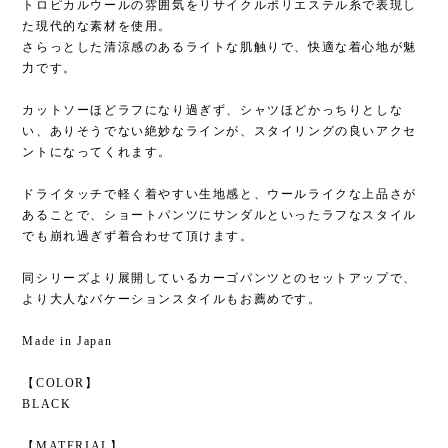
トロピカルウールの雰囲気をリサイクルポリエステル糸で表現し
た現代的な素材を使用。
さらっとした清涼感のあるライトな肌触りで、快適な着心地が魅
力です。
カットソーほどラフになり過ぎず、シャツほどかっちりとしな
い、ありそうでない絶妙なラインが、スタイリングの良いアクセ
ントになってくれます。
ドライタッチで軽く着やすい生地感と、ウールライクな上品さが
あることで、ショートパンツにサンダルといったラフなスタイル
でも崩れ過ぎず着合わせて頂けます。
同シリーズより展開しているカーゴパンツとのセットアップで、
より大人なバケーションスタイルもお薦めです。
Made in Japan
【COLOR】
BLACK
【MATERIAL】