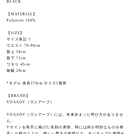
BLACK
【MATERIAL】
Polyester 100%
【SIZE】
サイズ表記 1
ウエスト 76-90cm
股上 36cm
股下 71cm
ワタリ 45cm
裾幅 28cm
*モデル 身長170cm サイズ1着用
【BRAND】
VOAAOV（ヴォアーブ）
VOAAOV（ヴォアーブ）には、本来決まった呼び方がありませ
ん。
Vサインを両手に掲げた笑顔の表情、時には何か特別なものを発
見した時のような、嬉しい驚きの表情など、ポジティブな感情を