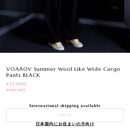
1
/
1
VOAAOV Summer Wool Like Wide Cargo
Pants BLACK
¥25,080
SOLD OUT
International shipping available
Sold out
日本国内にお住まいの方向け