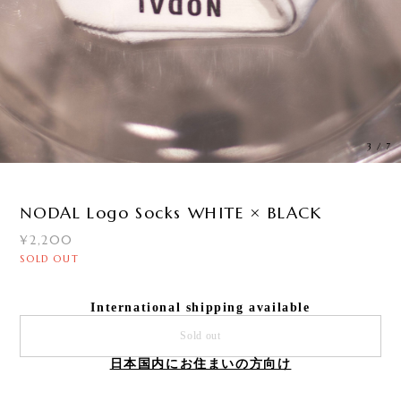
3
/
7
NODAL Logo Socks WHITE × BLACK
¥2,200
SOLD OUT
International shipping available
Sold out
日本国内にお住まいの方向け