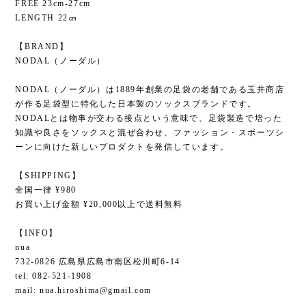
FREE 23cm-27cm
LENGTH 22㎝
【BRAND】
NODAL（ノーダル）
NODAL（ノーダル）は1889年創業の足袋の老舗である玉井商店
が作る足袋型に特化した日本製のソックスブランドです。
NODALとは物事が交わる接点という意味で、足袋製造で培った
知識や良さをソックスと混ぜ合わせ、ファッション・スポーツシ
ーンに向けた新しいプロダクトを発信しています。
【SHIPPING】
全国一律 ¥980
お買い上げ金額 ¥20,000以上で送料無料
【INFO】
nua
732-0826 広島県広島市南区松川町6-14
tel: 082-521-1908
mail:
nua.hiroshima@gmail.com