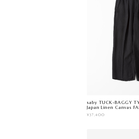
saby TUCK-BAGGY TYP
Japan Linen Canvas F
¥37,400