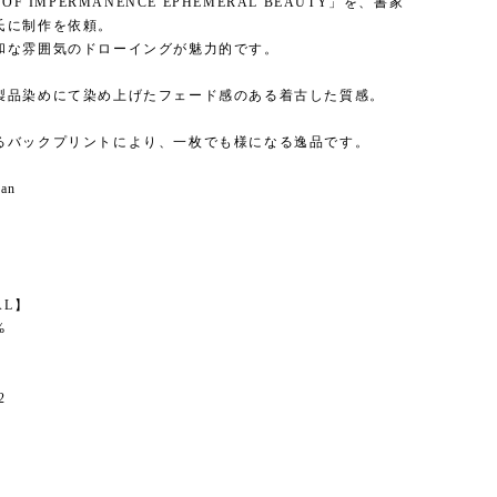
 OF IMPERMANENCE EPHEMERAL BEAUTY」を、書家
氏に制作を依頼。
和な雰囲気のドローイングが魅力的です。
製品染めにて染め上げたフェード感のある着古した質感。
るバックプリントにより、一枚でも様になる逸品です。
pan
】
AL】
%
2