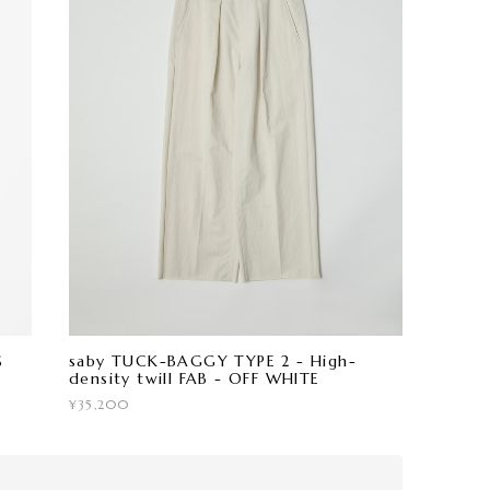
S
saby TUCK-BAGGY TYPE 2 - High-
density twill FAB - OFF WHITE
¥35,200