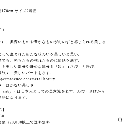
170cm サイズ2着用
】
バイ）
かに、奥深いものや豊かなものがおのずと感じられる美しさ
よって生まれた新たな味わいを美しいと思い。
愛でる、朽ちたもの枯れたものに情緒を感ず。
とも美しい部分や肝心な部分を『寂』（さび）と呼び、
番強く、美しいパートをさす。
mpermanence ephemeral beauty...
、はかない美しさ...
 saby＞ は日本人としての美意識を表す、わび・さびから
造語になります。
NG】
80
額 ¥20,000以上で送料無料