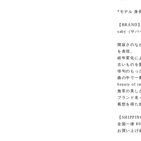
*モデル 身長
【BRAND
saby（サ
閑寂さのな
を表現。
経年変化に
古いものを
俳句のもっ
曲の中で一
beauty of i
無常の美しさ
ブランド名＜
着想を得た
【SHIPPI
全国一律 ¥9
お買い上げ金