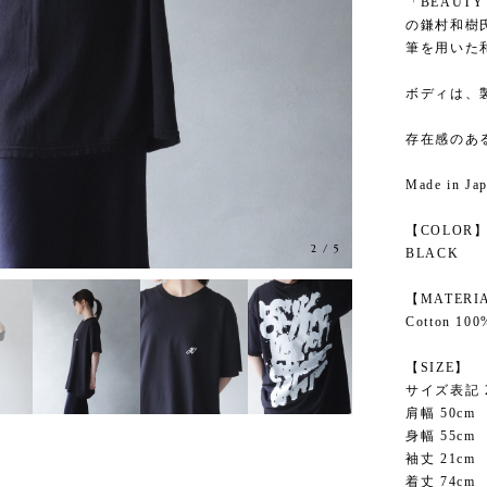
「BEAUTY
の鎌村和樹
筆を用いた
ボディは、
存在感のあ
Made in Ja
【COLOR
3
/
5
BLACK
【MATERI
Cotton 100
【SIZE】
サイズ表記 
肩幅 50cm
身幅 55cm
袖丈 21cm
着丈 74cm