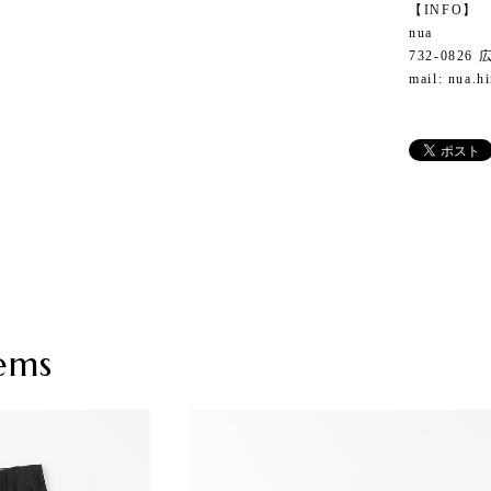
【INFO】
nua
732-082
mail:
nua.h
ems