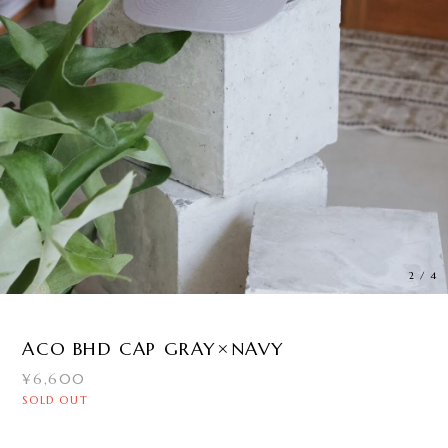
3
/
4
ACO BHD CAP GRAY×NAVY
¥6,600
SOLD OUT