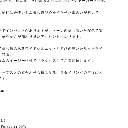
染め糸を、柄に奥行きが出るように仕上げたジャーガード生地
な柄行は色使いを工夫し遊び心を持たせた風合いが魅力で
柄でインパクトがありますが、トーンの落ち着いた配色で雰
、華やかさが加わり良いアクセントになります。
で落ち感のあるワイドシルエットと遊びの効いたサイドライ
が特徴。
ゴムのイージー仕様でリラックスしてご着用頂けます。
トップスとの着合わせも様になる、スタイリングの主役に相
です。
pan
】
AL】
 Polyester 50%