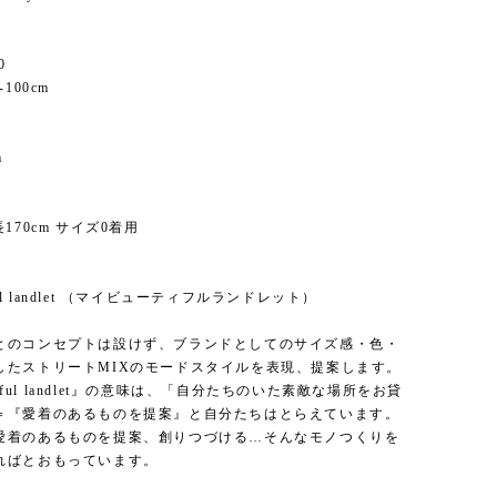
0
100cm
m
170cm サイズ0着用
】
tiful landlet （マイビューティフルランドレット）
とのコンセプトは設けず、ブランドとしてのサイズ感・色・
したストリートMIXのモードスタイルを表現、提案します。
utiful landlet』の意味は、「自分たちのいた素敵な場所をお貸
＝『愛着のあるものを提案』と自分たちはとらえています。
愛着のあるものを提案、創りつづける…そんなモノつくりを
ればとおもっています。