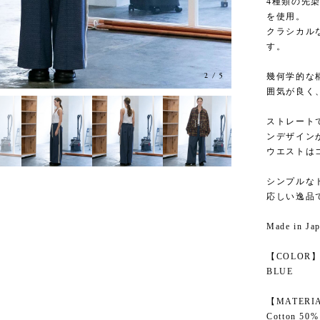
4種類の先
を使用。
クラシカル
す。
3
/
5
幾何学的な
囲気が良く
ストレート
ンデザイン
ウエストは
シンプルな
応しい逸品
Made in Ja
【COLOR
BLUE
【MATERI
Cotton 50%