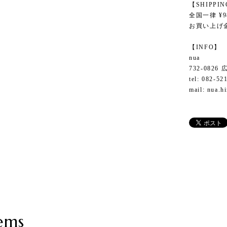
【SHIPPI
全国一律 ¥9
お買い上げ金
【INFO】
nua
732-082
tel: 082-52
mail:
nua.h
ems