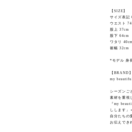
【SIZE】
サイズ表記 
ウエスト 74-
股上 37cm
股下 64cm
ワタリ 40c
裾幅 32cm
*モデル 身長
【BRAND
my beau
シーズンご
素材を重視
『my bea
しします」
自分たちの
お伝えでき