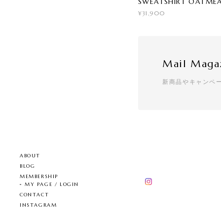
SWEATSHIRT OATME
¥31,900
Mail Maga
新商品やキャンペ
ABOUT
BLOG
MEMBERSHIP
MY PAGE / LOGIN
CONTACT
INSTAGRAM