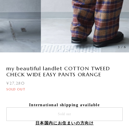
3
/
6
my beautiful landlet COTTON TWEED
CHECK WIDE EASY PANTS ORANGE
¥27,280
SOLD OUT
International shipping available
Sold out
日本国内にお住まいの方向け