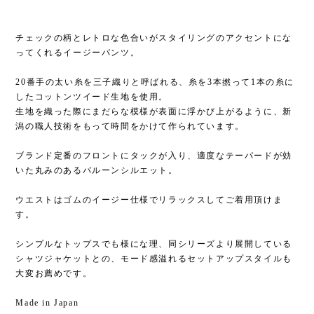
チェックの柄とレトロな色合いがスタイリングのアクセントにな
ってくれるイージーパンツ。
20番手の太い糸を三子織りと呼ばれる、糸を3本撚って1本の糸に
したコットンツイード生地を使用。
生地を織った際にまだらな模様が表面に浮かび上がるように、新
潟の職人技術をもって時間をかけて作られています。
ブランド定番のフロントにタックが入り、適度なテーパードが効
いた丸みのあるバルーンシルエット。
ウエストはゴムのイージー仕様でリラックスしてご着用頂けま
す。
シンプルなトップスでも様にな理、同シリーズより展開している
シャツジャケットとの、モード感溢れるセットアップスタイルも
大変お薦めです。
Made in Japan