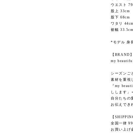
ウエスト 79
股上 33cm
股下 68cm
ワタリ 44c
裾幅 33.5c
*モデル 身長
【BRAND
my beau
シーズンご
素材を重視
『my bea
しします」
自分たちの
お伝えでき
【SHIPPI
全国一律 ¥9
お買い上げ金