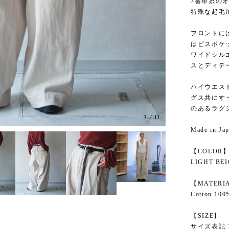
7番単糸の
特殊な起毛
フロントに
はピスポケ
ワイドシル
スとディテ
ハイウエス
グス共にす
のあるラグ
3
/
13
Made in Ja
【COLOR
LIGHT BE
【MATERI
Cotton 100
【SIZE】
サイズ表記 