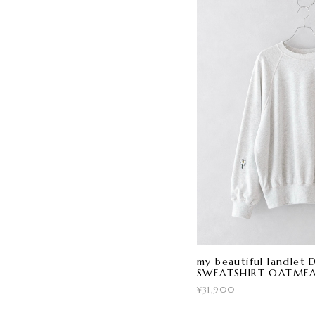
my beautiful landle
SWEATSHIRT OATME
¥31,900