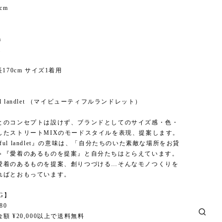
cm
m
m
170cm サイズ1着用
】
tiful landlet （マイビューティフルランドレット）
とのコンセプトは設けず、ブランドとしてのサイズ感・色・
したストリートMIXのモードスタイルを表現、提案します。
utiful landlet』の意味は、「自分たちのいた素敵な場所をお貸
＝『愛着のあるものを提案』と自分たちはとらえています。
愛着のあるものを提案、創りつづける…そんなモノつくりを
ればとおもっています。
NG】
80
額 ¥20,000以上で送料無料