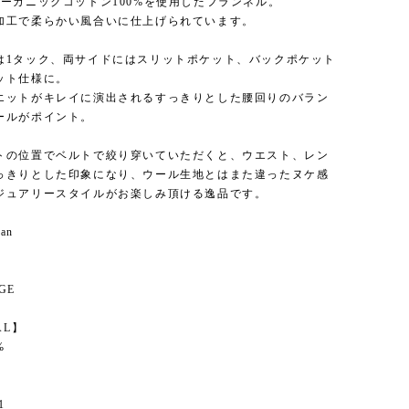
オーガニックコットン100%を使用したフランネル。
加工で柔らかい風合いに仕上げられています。
は1タック、両サイドにはスリットポケット、バックポケット
ット仕様に。
エットがキレイに演出されるすっきりとした腰回りのバラン
ールがポイント。
トの位置でベルトで絞り穿いていただくと、ウエスト、レン
っきりとした印象になり、ウール生地とはまた違ったヌケ感
ジュアリースタイルがお楽しみ頂ける逸品です。
pan
】
IGE
AL】
%
1