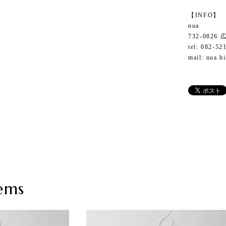
【INFO】
nua
732-082
tel: 082-52
mail:
nua.h
ems