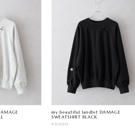
t DAMAGE
my beautiful landlet DAMAGE
AL
SWEATSHIRT BLACK
¥31,900