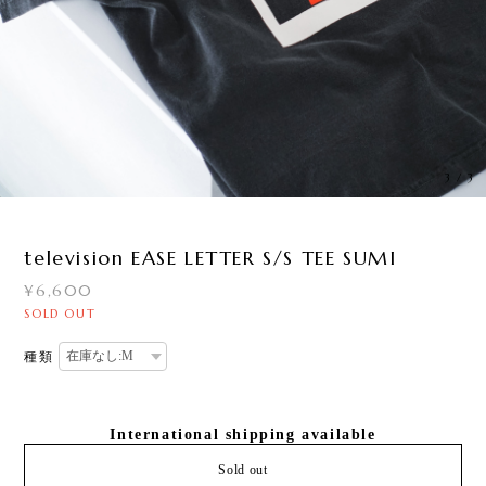
3
/
3
television EASE LETTER S/S TEE SUMI
¥6,600
SOLD OUT
種類
International shipping available
Sold out