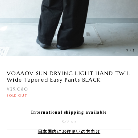
3
/
5
VOAAOV SUN DRYING LIGHT HAND TWIL
Wide Tapered Easy Pants BLACK
¥25,080
SOLD OUT
International shipping available
Sold out
日本国内にお住まいの方向け