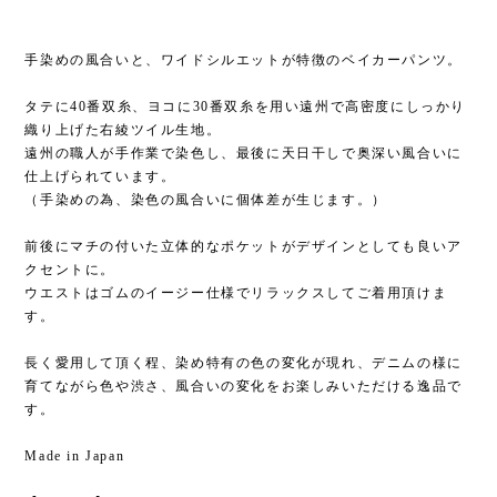
手染めの風合いと、ワイドシルエットが特徴のベイカーパンツ。
タテに40番双糸、ヨコに30番双糸を用い遠州で高密度にしっかり
織り上げた右綾ツイル生地。
遠州の職人が手作業で染色し、最後に天日干しで奥深い風合いに
仕上げられています。
（手染めの為、染色の風合いに個体差が生じます。）
前後にマチの付いた立体的なポケットがデザインとしても良いア
クセントに。
ウエストはゴムのイージー仕様でリラックスしてご着用頂けま
す。
長く愛用して頂く程、染め特有の色の変化が現れ、デニムの様に
育てながら色や渋さ、風合いの変化をお楽しみいただける逸品で
す。
Made in Japan