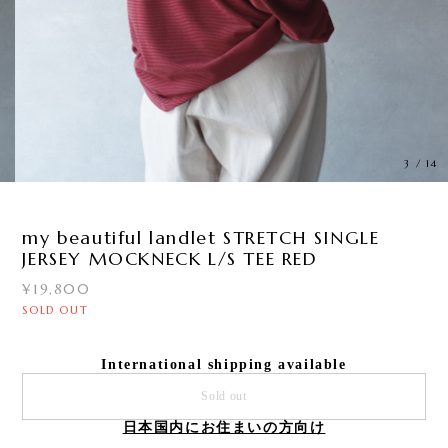
3
/
14
my beautiful landlet STRETCH SINGLE
JERSEY MOCKNECK L/S TEE RED
¥19,800
SOLD OUT
International shipping available
Sold out
日本国内にお住まいの方向け