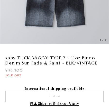
3
/
3
saby TUCK BAGGY TYPE 2 - 11oz Bingo
Denim Sun Fade & Paint - BLK/VINTAGE
¥36,300
SOLD OUT
International shipping available
Sold out
日本国内にお住まいの方向け