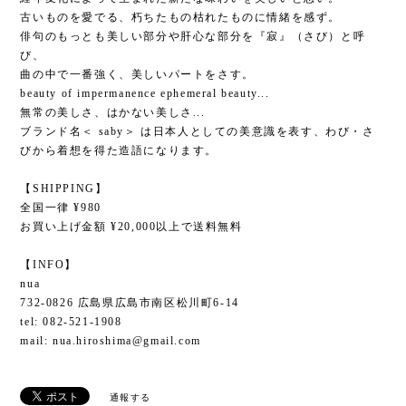
古いものを愛でる、朽ちたもの枯れたものに情緒を感ず。
俳句のもっとも美しい部分や肝心な部分を『寂』（さび）と呼
び、
曲の中で一番強く、美しいパートをさす。
beauty of impermanence ephemeral beauty...
無常の美しさ、はかない美しさ...
ブランド名＜ saby＞ は日本人としての美意識を表す、わび・さ
びから着想を得た造語になります。
【SHIPPING】
全国一律 ¥980
お買い上げ金額 ¥20,000以上で送料無料
【INFO】
nua
732-0826 広島県広島市南区松川町6-14
tel: 082-521-1908
mail:
nua.hiroshima@gmail.com
通報する