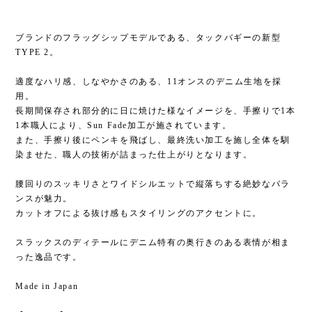
ブランドのフラッグシップモデルである、タックバギーの新型
TYPE 2。
適度なハリ感、しなやかさのある、11オンスのデニム生地を採
用。
長期間保存され部分的に日に焼けた様なイメージを、手擦りで1本
1本職人により、Sun Fade加工が施されています。
また、手擦り後にペンキを飛ばし、最終洗い加工を施し全体を馴
染ませた、職人の技術が詰まった仕上がりとなります。
腰回りのスッキリさとワイドシルエットで縦落ちする絶妙なバラ
ンスが魅力。
カットオフによる抜け感もスタイリングのアクセントに。
スラックスのディテールにデニム特有の奥行きのある表情が相ま
った逸品です。
Made in Japan