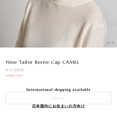
3
/
3
Nine Tailor Borne Cap CAMEL
¥11,000
SOLD OUT
International shipping available
Sold out
日本国内にお住まいの方向け