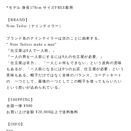
*モデル 身長170cm サイズFREE着用
【BRAND】
Nine Tailor（ナインテイラー）
ブランド名のナインテイラーは次のことに由来する。
“ Nine Tailors make a man”
『仕立屋は9人で一人前。』
『一人の男を一人前にするには9人の仕立屋が必要。』
「仕立屋は非力」、「一人じゃ何もできない」という皮肉の意味
もあるが、「一人前になるには9つのお店、仕立屋が必要」という
意味もある。帽子だけではなく全体のバランス、コーディネート
の 一つとして、最後の一つとしてこの帽子を使ってもらいたい
という想いが込められている。
【SHIPPING】
全国一律 ¥980
お買い上げ金額 ¥20,000以上で送料無料
【INFO】
nua