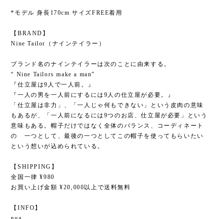
*モデル 身長170cm サイズFREE着用
【BRAND】
Nine Tailor（ナインテイラー）
ブランド名のナインテイラーは次のことに由来する。
“ Nine Tailors make a man”
『仕立屋は9人で一人前。』
『一人の男を一人前にするには9人の仕立屋が必要。』
「仕立屋は非力」、「一人じゃ何もできない」という皮肉の意味
もあるが、「一人前になるには9つのお店、仕立屋が必要」という
意味もある。帽子だけではなく全体のバランス、コーディネート
の 一つとして、最後の一つとしてこの帽子を使ってもらいたい
という想いが込められている。
【SHIPPING】
全国一律 ¥980
お買い上げ金額 ¥20,000以上で送料無料
【INFO】
nua