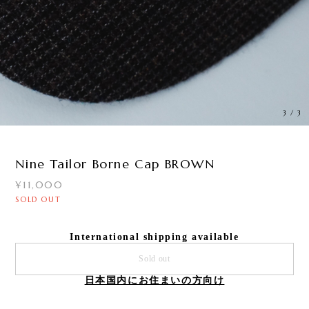
3
/
3
Nine Tailor Borne Cap BROWN
¥11,000
SOLD OUT
International shipping available
Sold out
日本国内にお住まいの方向け