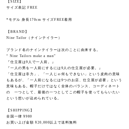
【SIZE】
サイズ表記 FREE
*モデル 身長170cm サイズFREE着用
【BRAND】
Nine Tailor（ナインテイラー）
ブランド名のナインテイラーは次のことに由来する。
“ Nine Tailors make a man”
『仕立屋は9人で一人前。』
『一人の男を一人前にするには9人の仕立屋が必要。』
「仕立屋は非力」、「一人じゃ何もできない」という皮肉の意味
もあるが、「一人前になるには9つのお店、仕立屋が必要」という
意味もある。帽子だけではなく全体のバランス、コーディネート
の 一つとして、最後の一つとしてこの帽子を使ってもらいたい
という想いが込められている。
【SHIPPING】
全国一律 ¥980
お買い上げ金額 ¥20,000以上で送料無料