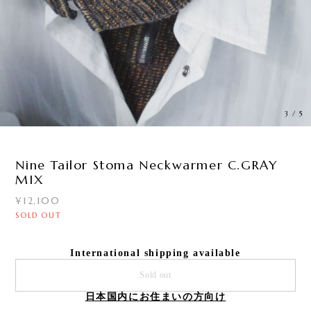
3
/
5
Nine Tailor Stoma Neckwarmer C.GRAY
MIX
¥12,100
SOLD OUT
International shipping available
Sold out
日本国内にお住まいの方向け