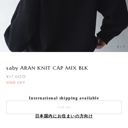
3
/
7
saby ARAN KNIT CAP MIX BLK
¥17,600
SOLD OUT
International shipping available
Sold out
日本国内にお住まいの方向け