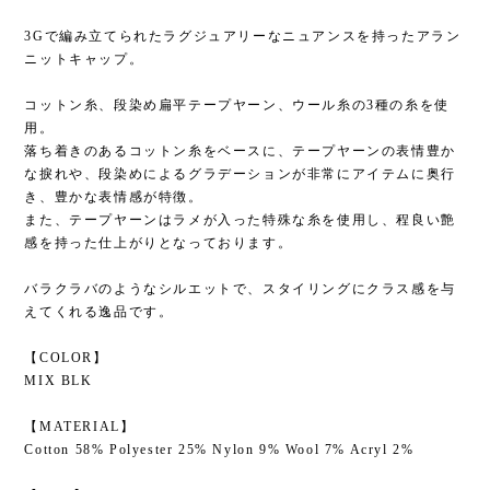
3Gで編み立てられたラグジュアリーなニュアンスを持ったアラン
ニットキャップ。
コットン糸、段染め扁平テープヤーン、ウール糸の3種の糸を使
用。
落ち着きのあるコットン糸をベースに、テープヤーンの表情豊か
な捩れや、段染めによるグラデーションが非常にアイテムに奥行
き、豊かな表情感が特徴。
また、テープヤーンはラメが入った特殊な糸を使用し、程良い艶
感を持った仕上がりとなっております。
バラクラバのようなシルエットで、スタイリングにクラス感を与
えてくれる逸品です。
【COLOR】
MIX BLK
【MATERIAL】
Cotton 58% Polyester 25% Nylon 9% Wool 7% Acryl 2%