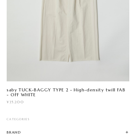
saby TUCK-BAGGY TYPE 2 - High-density twill FAB
- OFF WHITE
¥35,200
CATEGORIES
BRAND