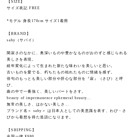
【SIZE】
サイズ表記 FREE
*モデル 身長170cm サイズ1着用
【BRAND】
saby（サバイ）
閑寂さのなかに、奥深いものや豊かなものがおのずと感じられる
美しさを表現。
経年変化によって生まれた新たな味わいを美しいと思い。
古いものを愛でる、朽ちたもの枯れたものに情緒を感ず。
俳句のもっとも美しい部分や肝心な部分を『寂』（さび）と呼
び、
曲の中で一番強く、美しいパートをさす。
beauty of impermanence ephemeral beauty...
無常の美しさ、はかない美しさ...
ブランド名＜ saby＞ は日本人としての美意識を表す、わび・さ
びから着想を得た造語になります。
【SHIPPING】
全国一律 ¥980