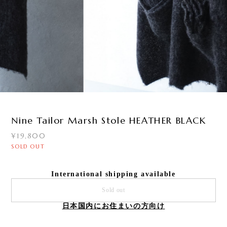
4
/
7
Nine Tailor Marsh Stole HEATHER BLACK
¥19,800
SOLD OUT
International shipping available
Sold out
日本国内にお住まいの方向け