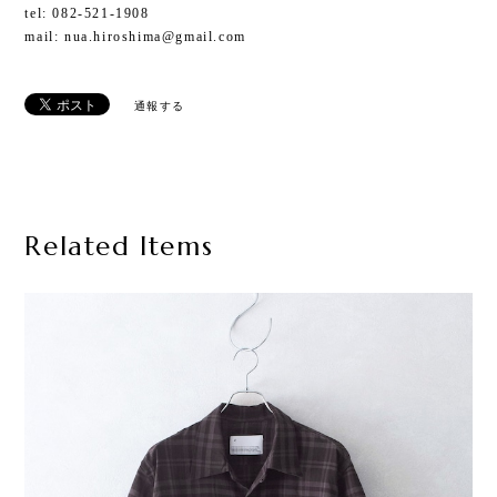
tel: 082-521-1908
mail:
nua.hiroshima@gmail.com
通報する
Related Items