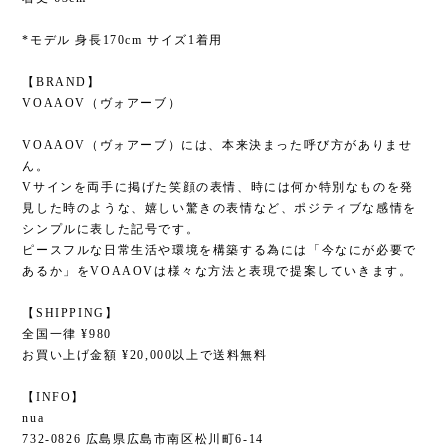
*モデル 身長170cm サイズ1着用
【BRAND】
VOAAOV（ヴォアーブ）
VOAAOV（ヴォアーブ）には、本来決まった呼び方がありませ
ん。
Vサインを両手に掲げた笑顔の表情、時には何か特別なものを発
見した時のような、嬉しい驚きの表情など、ポジティブな感情を
シンプルに表した記号です。
ピースフルな日常生活や環境を構築する為には「今なにが必要で
あるか」をVOAAOVは様々な方法と表現で提案していきます。
【SHIPPING】
全国一律 ¥980
お買い上げ金額 ¥20,000以上で送料無料
【INFO】
nua
732-0826 広島県広島市南区松川町6-14