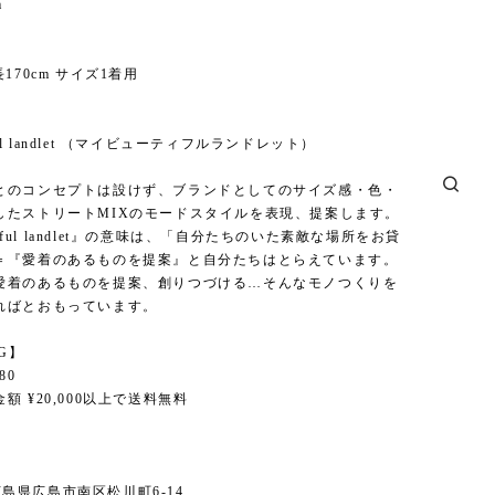
m
170cm サイズ1着用
】
tiful landlet （マイビューティフルランドレット）
とのコンセプトは設けず、ブランドとしてのサイズ感・色・
したストリートMIXのモードスタイルを表現、提案します。
utiful landlet』の意味は、「自分たちのいた素敵な場所をお貸
＝『愛着のあるものを提案』と自分たちはとらえています。
愛着のあるものを提案、創りつづける…そんなモノつくりを
ればとおもっています。
NG】
80
額 ¥20,000以上で送料無料
6 広島県広島市南区松川町6-14