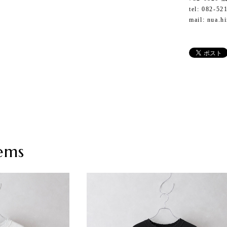
tel: 082-52
mail:
nua.h
ems