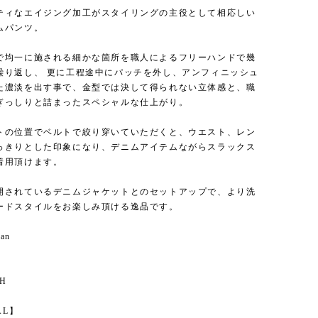
ティなエイジング加工がスタイリングの主役として相応しい
ムパンツ。
で均一に施される細かな箇所を職人によるフリーハンドで幾
繰り返し、 更に工程途中にパッチを外し、アンフィニッシュ
た濃淡を出す事で、金型では決して得られない立体感と、職
ぎっしりと詰まったスペシャルな仕上がり。
トの位置でベルトで絞り穿いていただくと、ウエスト、レン
っきりとした印象になり、デニムアイテムながらスラックス
着用頂けます。
開されているデニムジャケットとのセットアップで、より洗
ードスタイルをお楽しみ頂ける逸品です。
pan
】
SH
AL】