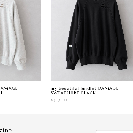
t DAMAGE
my beautiful landlet DAMAGE
AL
SWEATSHIRT BLACK
¥31,900
zine