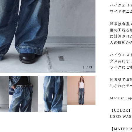
ハイクオリ
ワイドデニ
通常は金型
度の工程を
に計算され
人の技術が
ハイウエス
グス共にす
ライクにご
3
/
13
同素材で展
礼されたモ
Made in Ja
【COLOR
USED WA
【MATERI