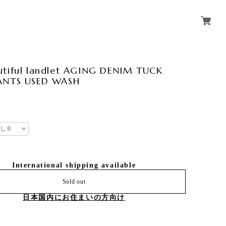
utiful landlet AGING DENIM TUCK
ANTS USED WASH
0
International shipping available
Sold out
日本国内にお住まいの方向け