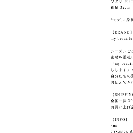
ワタリ 36c
裾幅 32cm
*モデル 身長
【BRAND
my beau
シーズンご
素材を重視
『my bea
しします」
自分たちの
お伝えでき
【SHIPPI
全国一律 ¥9
お買い上げ金
【INFO】
nua
732-082