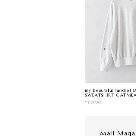
my beautiful landle
SWEATSHIRT OATME
¥31,900
Mail Maga