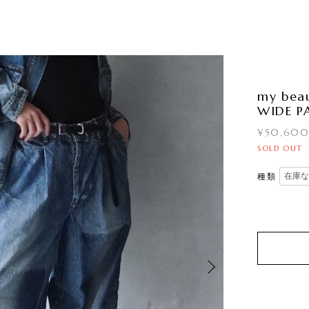
my bea
WIDE P
¥50,60
SOLD OUT
種類