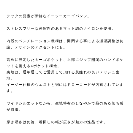
テックの要素が新鮮なイージーカーゴパンツ。
ストレスフリーな伸縮性のあるマット調のナイロンを使用。
内股のベンチレーション機構は、開閉する事による湿温調整は勿
論、デザインのアクセントにも。
高めに設定したカーゴポケット、上部にジップ開閉のハンドポケ
ットを備える4ポケット構造。
裏地は、通年通してご愛用して頂ける肌離れの良いメッシュ生
地。
イージー仕様のウエストと裾にはドローコードが内蔵されていま
す。
ワイドシルエットながら、生地特有のしなやかで品のある落ち感
が特徴。
穿き易さは勿論、着回しの幅が広さが魅力の逸品です。