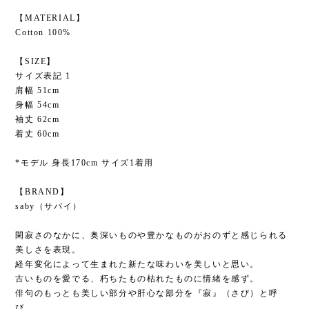
【MATERIAL】
Cotton 100%
【SIZE】
サイズ表記 1
肩幅 51cm
身幅 54cm
袖丈 62cm
着丈 60cm
*モデル 身長170cm サイズ1着用
【BRAND】
saby（サバイ）
閑寂さのなかに、奥深いものや豊かなものがおのずと感じられる
美しさを表現。
経年変化によって生まれた新たな味わいを美しいと思い。
古いものを愛でる、朽ちたもの枯れたものに情緒を感ず。
俳句のもっとも美しい部分や肝心な部分を『寂』（さび）と呼
び、