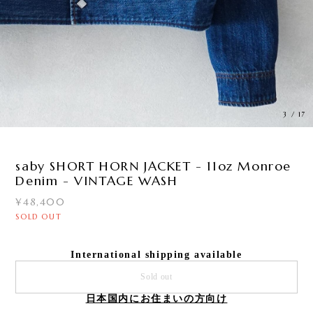
3
/
17
saby SHORT HORN JACKET - 11oz Monroe
Denim - VINTAGE WASH
¥48,400
SOLD OUT
International shipping available
Sold out
日本国内にお住まいの方向け