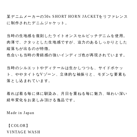
某デニムメーカーの50s SHORT HORN JACKETをリファレンス
に制作されたデニムジャケット。
当時の生地感を復刻したライトオンスセルビッチデニムを使用。
肉薄で、クタッとした生地感ですが、迫力のあるしっかりとした
縦落ちが出るのが特徴。
色合いも当時の青錆感の強いインディゴ色が再現されています。
当時のシルエットやディテールは生かしつつも、サイドポケッ
ト、ややタイトなVゾーン、立体的な袖振りと、モダンな要素も
落とし込まれています。
着れば着る毎に体に馴染み、月日を重ねる毎に魅力、味わい深い
経年変化をお楽しみ頂ける逸品です。
Made in Japan
【COLOR】
VINTAGE WASH