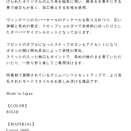
げられたオリジナルのムラ糸を縦糸に用い、横糸を太番手にする
事で綾立ちが良く、加工映えする生地を使用。
ヴィンテージのカバーオールのディテールを取り入れつつ、広い
身幅と長めの着丈、ドロップショルダーで全体的にゆったりとし
たオーバーサイズシルエットとなっております。
フロントのダブルになったスナップボタンもアクセントになり、
ボタンの開け閉め具合によって表情が変化。
スリットの入った袖口もポイントで、長めの袖のまま着ていただ
いたり、一折り折り返してご着用頂けます。
同素材で展開されているデニムパンツとセットアップで、より洗
礼されたモードスタイルをお楽しみ頂ける逸品です。
Made in Japan
【COLOR】
RIGID
【MATERIAL】
Cotton 100%