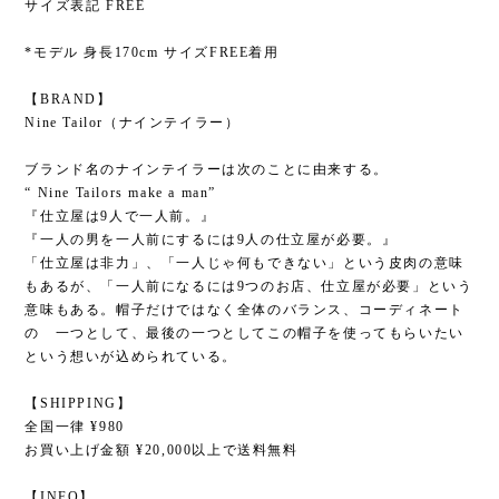
サイズ表記 FREE
*モデル 身長170cm サイズFREE着用
【BRAND】
Nine Tailor（ナインテイラー）
ブランド名のナインテイラーは次のことに由来する。
“ Nine Tailors make a man”
『仕立屋は9人で一人前。』
『一人の男を一人前にするには9人の仕立屋が必要。』
「仕立屋は非力」、「一人じゃ何もできない」という皮肉の意味
もあるが、「一人前になるには9つのお店、仕立屋が必要」という
意味もある。帽子だけではなく全体のバランス、コーディネート
の 一つとして、最後の一つとしてこの帽子を使ってもらいたい
という想いが込められている。
【SHIPPING】
全国一律 ¥980
お買い上げ金額 ¥20,000以上で送料無料
【INFO】