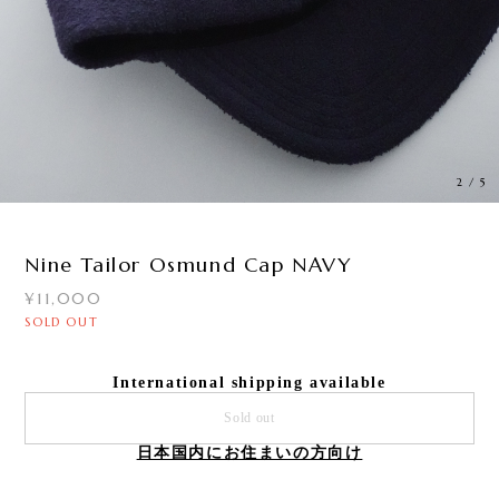
2
/
5
Nine Tailor Osmund Cap NAVY
¥11,000
SOLD OUT
International shipping available
Sold out
日本国内にお住まいの方向け