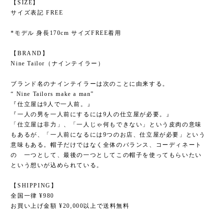
【SIZE】
サイズ表記 FREE
*モデル 身長170cm サイズFREE着用
【BRAND】
Nine Tailor（ナインテイラー）
ブランド名のナインテイラーは次のことに由来する。
“ Nine Tailors make a man”
『仕立屋は9人で一人前。』
『一人の男を一人前にするには9人の仕立屋が必要。』
「仕立屋は非力」、「一人じゃ何もできない」という皮肉の意味
もあるが、「一人前になるには9つのお店、仕立屋が必要」という
意味もある。帽子だけではなく全体のバランス、コーディネート
の 一つとして、最後の一つとしてこの帽子を使ってもらいたい
という想いが込められている。
【SHIPPING】
全国一律 ¥980
お買い上げ金額 ¥20,000以上で送料無料