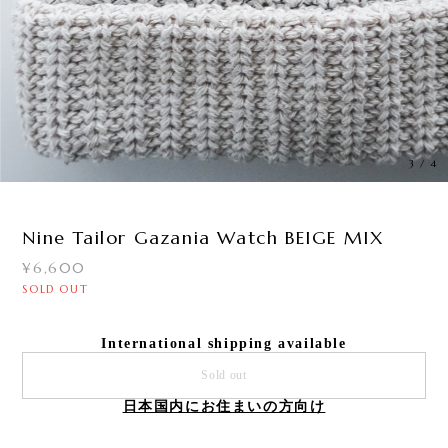
3
/
4
Nine Tailor Gazania Watch BEIGE MIX
¥6,600
SOLD OUT
International shipping available
Sold out
日本国内にお住まいの方向け