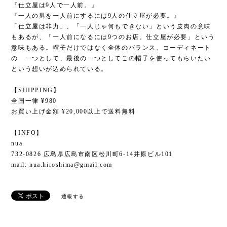
『仕立屋は9人で一人前。』
『一人の男を一人前にするには9人の仕立屋が必要。』
「仕立屋は非力」、「一人じゃ何もできない」という皮肉の意味
もあるが、「一人前になるには9つのお店、仕立屋が必要」という
意味もある。帽子だけではなく全体のバランス、コーディネート
の 一つとして、最後の一つとしてこの帽子を使ってもらいたい
という想いが込められている。
【SHIPPING】
全国一律 ¥980
お買い上げ金額 ¥20,000以上で送料無料
【INFO】
nua
732-0826 広島県広島市南区松川町6-14井原ビル101
mail:
nua.hiroshima@gmail.com
通報する