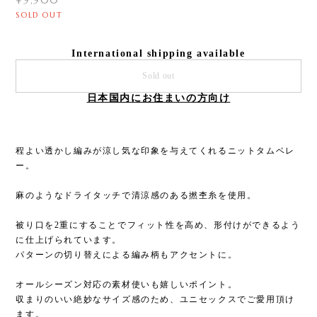
¥9,900
SOLD OUT
International shipping available
Sold out
日本国内にお住まいの方向け
程よい透かし編みが涼し気な印象を与えてくれるニットタムベレ
ー。
麻のようなドライタッチで清涼感のある撚杢糸を使用。
被り口を2重にすることでフィット性を高め、形付けができるよう
に仕上げられています。
パターンの切り替えによる編み柄もアクセントに。
オールシーズン対応の素材使いも嬉しいポイント。
収まりのいい絶妙なサイズ感のため、ユニセックスでご愛用頂け
ます。