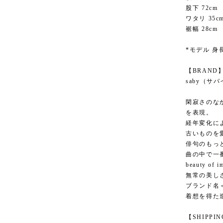
股下 72cm
ワタリ 35c
裾幅 28cm
*モデル 身長
【BRAND
saby（サ
閑寂さのな
を表現。
経年変化に
古いものを
俳句のもっ
曲の中で一
beauty of i
無常の美しさ
ブランド名＜
着想を得た
【SHIPPI