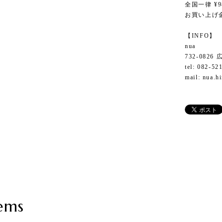
全国一律 ¥9
お買い上げ金
【INFO】
nua
732-082
tel: 082-52
mail:
nua.h
ems