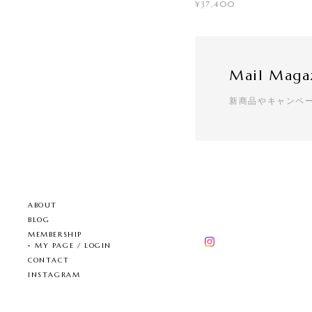
¥37,400
Mail Maga
新商品やキャンペ
ABOUT
BLOG
MEMBERSHIP
MY PAGE / LOGIN
CONTACT
INSTAGRAM