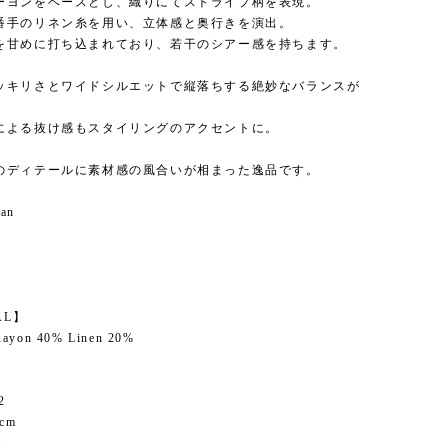
ーヨンをベースとし、織りにてストライプ柄を表現。
番手のリネン糸を用い、立体感と奥行きを演出。
を甘めに打ち込まれており、若干のシアー感を持ちます。
ッキリさとワイドシルエットで縦落ちする絶妙なバランスが
による抜け感もスタイリングのアクセントに。
のディテールに素材感の風合いが相まった逸品です。
pan
】
AL】
Rayon 40% Linen 20%
2
cm
m