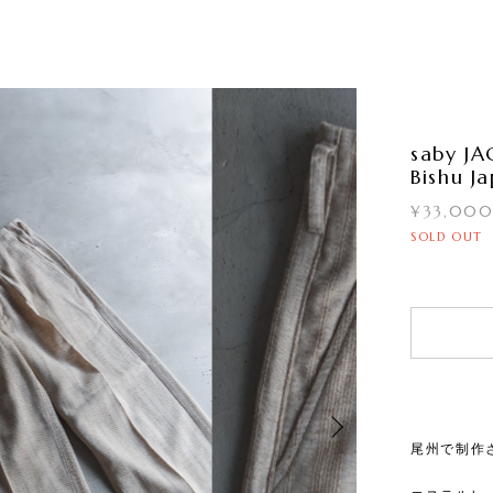
saby J
Bishu J
¥33,00
SOLD OUT
尾州で制作