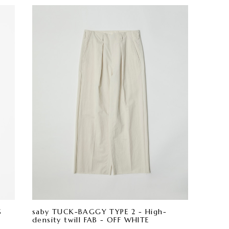
S
saby TUCK-BAGGY TYPE 2 - High-
density twill FAB - OFF WHITE