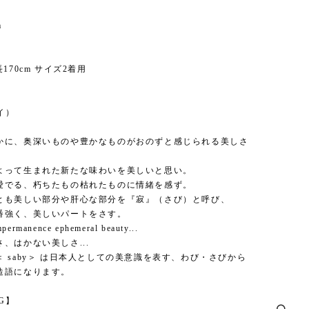
m
170cm サイズ2着用
】
バイ）
かに、奥深いものや豊かなものがおのずと感じられる美しさ
よって生まれた新たな味わいを美しいと思い。
愛でる、朽ちたもの枯れたものに情緒を感ず。
とも美しい部分や肝心な部分を『寂』（さび）と呼び、
番強く、美しいパートをさす。
mpermanence ephemeral beauty...
、はかない美しさ...
 saby＞ は日本人としての美意識を表す、わび・さびから
造語になります。
NG】