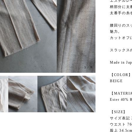
エステルレ
柄部分に太
太番手の糸
腰回りのス
魅力。
カットオフ
スラックス
Made in Ja
3
/
9
【COLOR
BEIGE
【MATERI
Ester 40% 
【SIZE】
サイズ表記 
ウエスト 76
股上 34.5c