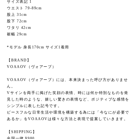
サイズ表記 1
ウエスト 79-89cm
股上 31cm
股下 72cm
ワタリ 42cm
裾幅 29cm
*モデル 身長170cm サイズ1着用
【BRAND】
VOAAOV（ヴォアーブ）
VOAAOV（ヴォアーブ）には、本来決まった呼び方がありませ
ん。
Vサインを両手に掲げた笑顔の表情、時には何か特別なものを発
見した時のような、嬉しい驚きの表情など、ポジティブな感情を
シンプルに表した記号です。
ピースフルな日常生活や環境を構築する為には「今なにが必要で
あるか」をVOAAOVは様々な方法と表現で提案していきます。
【SHIPPING】
全国一律 ¥980