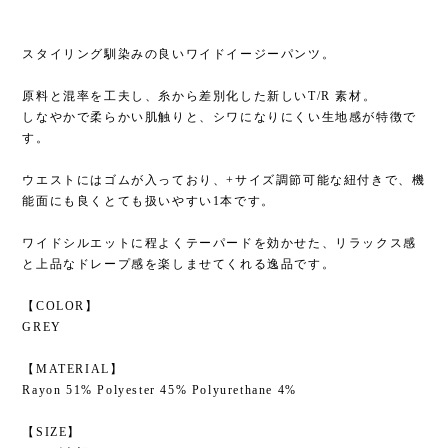
スタイリング馴染みの良いワイドイージーパンツ。
原料と混率を工夫し、糸から差別化した新しいT/R 素材。
しなやかで柔らかい肌触りと、シワになりにくい生地感が特徴で
す。
ウエストにはゴムが入っており、+サイズ調節可能な紐付きで、機
能面にも良くとても扱いやすい1本です。
ワイドシルエットに程よくテーパードを効かせた、リラックス感
と上品なドレープ感を楽しませてくれる逸品です。
【COLOR】
GREY
【MATERIAL】
Rayon 51% Polyester 45% Polyurethane 4%
【SIZE】