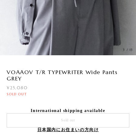
3
/
13
VOAAOV T/R TYPEWRITER Wide Pants
GREY
¥25,080
SOLD OUT
International shipping available
Sold out
日本国内にお住まいの方向け