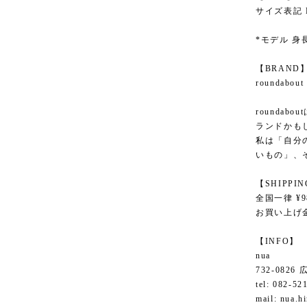
サイズ表記 
*モデル 身長
【BRAND
roundab
rounda
ランドかも
私は「自分
いもの」、
【SHIPPI
全国一律 ¥9
お買い上げ金
【INFO】
nua
732-082
tel: 082-52
mail:
nua.h