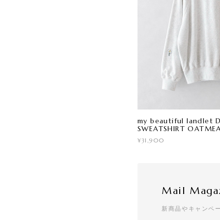
my beautiful landle
SWEATSHIRT OATME
¥31,900
Mail Maga
新商品やキャンペ