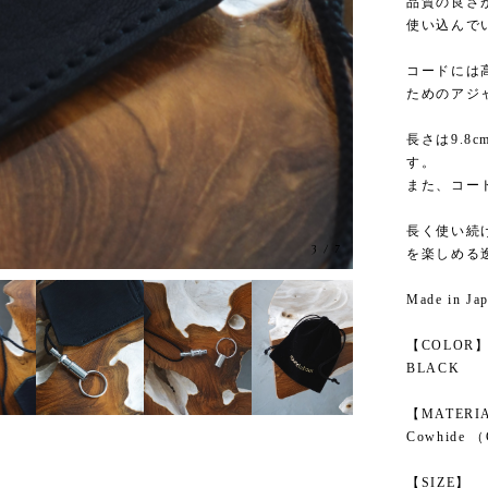
品質の良さ
使い込んで
コードには
ためのアジ
長さは9.8
す。
また、コー
長く使い続
3
/
7
を楽しめる
Made in Ja
【COLOR
BLACK
【MATERI
Cowhide （
【SIZE】