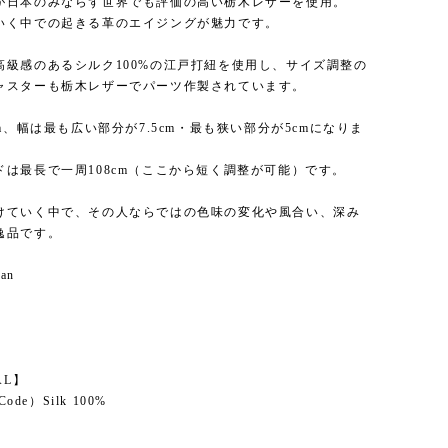
が日本のみならず世界でも評価の高い栃木レザーを使用。
いく中での起きる革のエイジングが魅力です。
高級感のあるシルク100%の江戸打紐を使用し、サイズ調整の
ャスターも栃木レザーでパーツ作製されています。
cm、幅は最も広い部分が7.5cm・最も狭い部分が5cmになりま
ドは最長で一周108cm（ここから短く調整が可能）です。
けていく中で、その人ならではの色味の変化や風合い、深み
逸品です。
pan
】
AL】
Code）Silk 100%