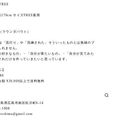
FREE
170cm サイズFREE着用
】
out（ラウンダバウト）
boutは「流行り」や「洗練された」そういったものとは無縁のブ
しれません。
の好きなもの」・「自分が着たいもの」・「自分が見てみた
それだけを作っていきたいと思っています。
NG】
80
額 ¥20,000以上で送料無料
6 広島県広島市南区松川町6-14
1-1908
iroshima@gmail.com