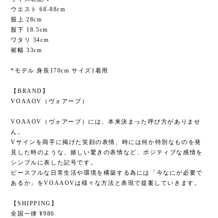
ウエスト 68-88cm
股上 28cm
股下 18.5cm
ワタリ 34cm
裾幅 33cm
*モデル 身長170cm サイズ1着用
【BRAND】
VOAAOV（ヴォアーブ）
VOAAOV（ヴォアーブ）には、本来決まった呼び方がありませ
ん。
Vサインを両手に掲げた笑顔の表情、時には何か特別なものを発
見した時のような、嬉しい驚きの表情など、ポジティブな感情を
シンプルに表した記号です。
ピースフルな日常生活や環境を構築する為には「今なにが必要で
あるか」をVOAAOVは様々な方法と表現で提案していきます。
【SHIPPING】
全国一律 ¥980