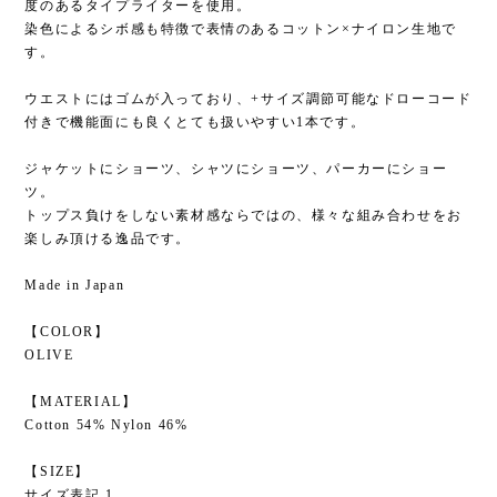
度のあるタイプライターを使用。
染色によるシボ感も特徴で表情のあるコットン×ナイロン生地で
す。
ウエストにはゴムが入っており、+サイズ調節可能なドローコード
付きで機能面にも良くとても扱いやすい1本です。
ジャケットにショーツ、シャツにショーツ、パーカーにショー
ツ。
トップス負けをしない素材感ならではの、様々な組み合わせをお
楽しみ頂ける逸品です。
Made in Japan
【COLOR】
OLIVE
【MATERIAL】
Cotton 54% Nylon 46%
【SIZE】
サイズ表記 1