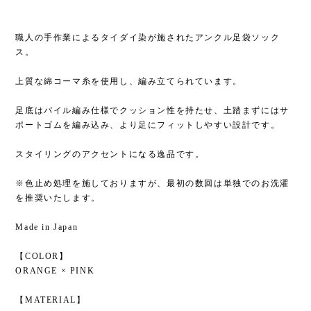
職人の手作業によるタイダイ染が施されたアンクル足袋ソック
ス。
上質な綿コーマ糸を使用し、編み立てられています。
足底はパイル編み仕様でクッション性を持たせ、土踏まずにはサ
ポートゴムを編み込み、より足にフィットしやすい設計です。
スタイリングのアクセントになる逸品です。
※色止め処理を施しておりますが、最初の数回は単独でのお洗濯
を推奨いたします。
Made in Japan
【COLOR】
ORANGE × PINK
【MATERIAL】