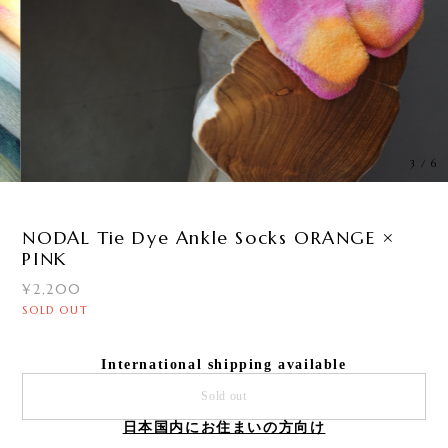
3
/
6
NODAL Tie Dye Ankle Socks ORANGE ×
PINK
¥2,200
SOLD OUT
International shipping available
Sold out
日本国内にお住まいの方向け