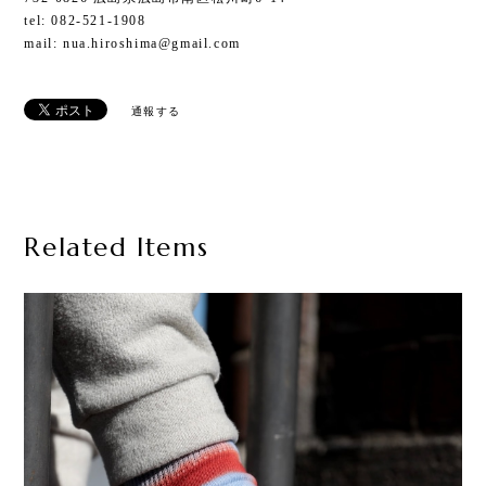
tel: 082-521-1908
mail:
nua.hiroshima@gmail.com
通報する
Related Items