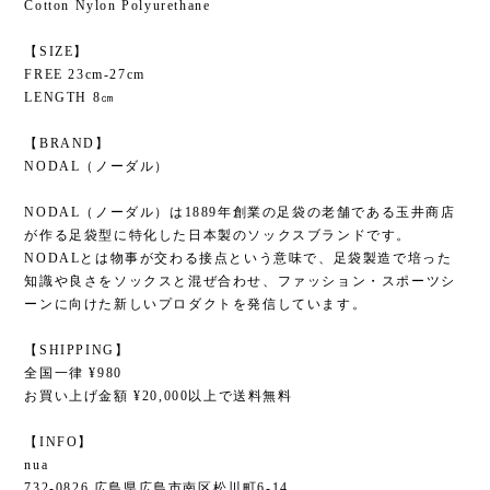
Cotton Nylon Polyurethane
【SIZE】
FREE 23cm-27cm
LENGTH 8㎝
【BRAND】
NODAL（ノーダル）
NODAL（ノーダル）は1889年創業の足袋の老舗である玉井商店
が作る足袋型に特化した日本製のソックスブランドです。
NODALとは物事が交わる接点という意味で、足袋製造で培った
知識や良さをソックスと混ぜ合わせ、ファッション・スポーツシ
ーンに向けた新しいプロダクトを発信しています。
【SHIPPING】
全国一律 ¥980
お買い上げ金額 ¥20,000以上で送料無料
【INFO】
nua
732-0826 広島県広島市南区松川町6-14