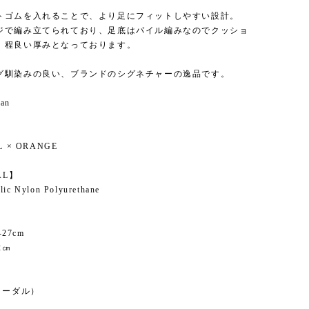
トゴムを入れることで、より足にフィットしやすい設計。
ジで編み立てられており、足底はパイル編みなのでクッショ
、程良い厚みとなっております。
グ馴染みの良い、ブランドのシグネチャーの逸品です。
pan
】
 × ORANGE
AL】
lic Nylon Polyurethane
-27cm
2㎝
】
ノーダル）