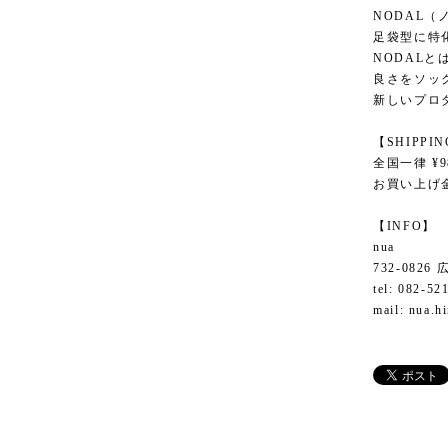
NODAL（
足袋型に特
NODAL
良さをソッ
新しいプロ
【SHIPPI
全国一律 ¥9
お買い上げ金
【INFO】
nua
732-082
tel: 082-52
mail:
nua.h