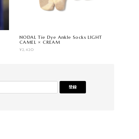
NODAL Tie Dye Ankle Socks LIGHT
CAMEL × CREAM
¥2,420
登録