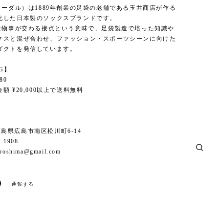
ノーダル）は1889年創業の足袋の老舗である玉井商店が作る
化した日本製のソックスブランドです。
とは物事が交わる接点という意味で、足袋製造で培った知識や
クスと混ぜ合わせ、ファッション・スポーツシーンに向けた
ダクトを発信しています。
NG】
80
額 ¥20,000以上で送料無料
6 広島県広島市南区松川町6-14
1-1908
iroshima@gmail.com
通報する