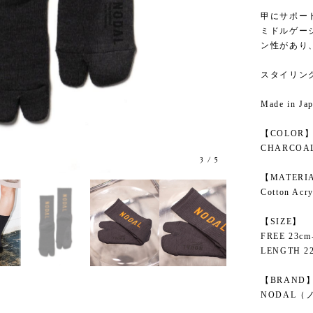
甲にサポー
ミドルゲー
ン性があり
スタイリン
Made in Ja
【COLOR
CHARCOAL
3
/
5
【MATERI
Cotton Acry
【SIZE】
FREE 23cm
LENGTH 2
【BRAND
NODAL（