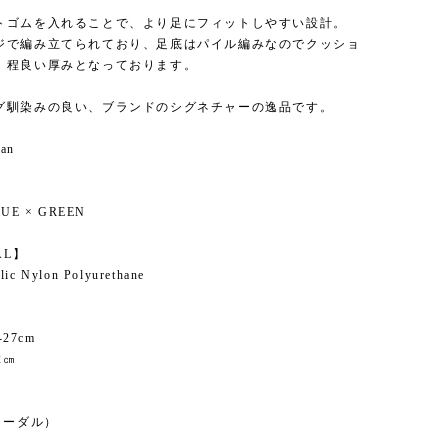
トゴムを入れることで、より足にフィットしやすい設計。
ジで編み立てられており、足底はパイル編みなのでクッショ
、程良い厚みとなっております。
グ馴染みの良い、ブランドのシグネチャーの逸品です。
pan
】
UE × GREEN
AL】
lic Nylon Polyurethane
-27cm
2㎝
】
ノーダル）