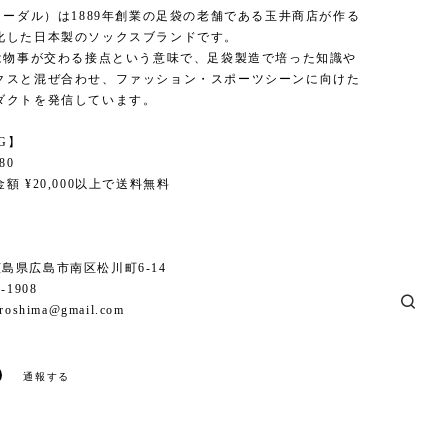
ノーダル）は1889年創業の足袋の老舗である玉井商店が作る
化した日本製のソックスブランドです。
とは物事が交わる接点という意味で、足袋製造で培った知識や
クスと混ぜ合わせ、ファッション・スポーツシーンに向けた
ダクトを発信しています。
NG】
80
額 ¥20,000以上で送料無料
6 広島県広島市南区松川町6-14
1-1908
iroshima@gmail.com
通報する