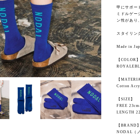
甲にサポー
ミドルゲー
ン性があり
スタイリン
Made in Ja
【COLOR
ROYALEBL
3
/
6
【MATERI
Cotton Acry
【SIZE】
FREE 23cm
LENGTH 2
【BRAND
NODAL（