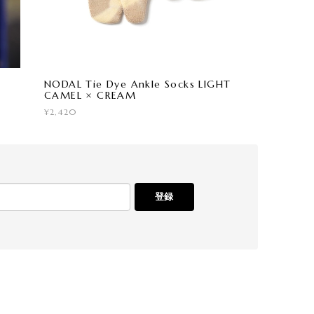
NODAL Tie Dye Ankle Socks LIGHT
CAMEL × CREAM
¥2,420
登録