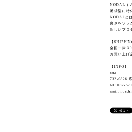
NODAL（
足袋型に特
NODAL
良さをソッ
新しいプロ
【SHIPPI
全国一律 ¥9
お買い上げ金
【INFO】
nua
732-082
tel: 082-52
mail:
nua.h