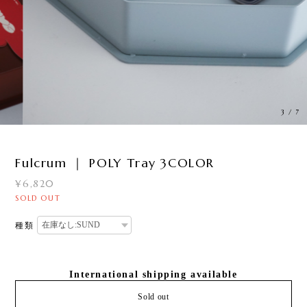
3
/
7
Fulcrum ｜ POLY Tray 3COLOR
¥6,820
SOLD OUT
種類
International shipping available
Sold out